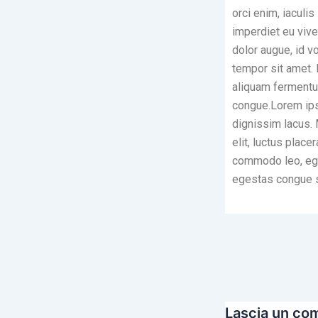
orci enim, iaculi
imperdiet eu vive
dolor augue, id v
tempor sit amet. 
aliquam fermentu
congue.Lorem ipsu
dignissim lacus. 
elit, luctus place
commodo leo, ege
egestas congue s
Lascia un c