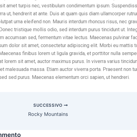
s sit amet turpis nec, vestibulum condimentum ipsum. Suspendiss
rra ut, hendrerit at ante. Duis at quam quis diam ullamcorper rut
olutpat urna eleifend non. Mauris interdum rhoncus risus, nec gr
Donec tristique mollis odio, sed interdum purus tincidunt ut. Inte
m accumsan sed, fermentum vitae lectus. Maecenas pulvinar faci
m dolor sit amet, consectetur adipiscing elit. Morbi eu mattis to
Maecenas finibus lorem ut ligula gravida, et porttitor nulla sempe
rat lorem sit amet, auctor maximus purus. In viverra varius tincidun
t malesuada massa. Etiam auctor viverra porta. Praesent non tu
ed sed purus. Maecenas elementum orci sapien, ut hendreri.
SUCCESSIVO
Rocky Mountains
ommento