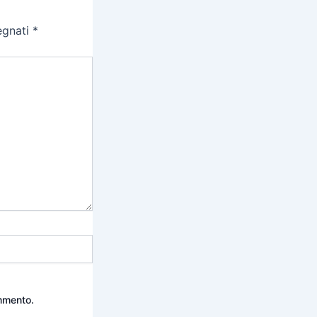
egnati
*
ommento.