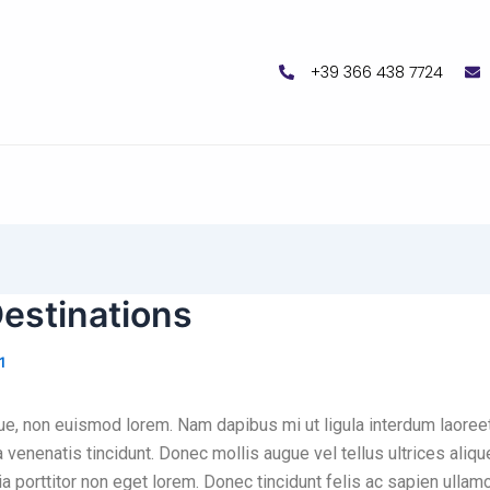
+39 366 438 7724
estinations
1
e, non euismod lorem. Nam dapibus mi ut ligula interdum laoreet.
enenatis tincidunt. Donec mollis augue vel tellus ultrices alique
nia porttitor non eget lorem. Donec tincidunt felis ac sapien ulla