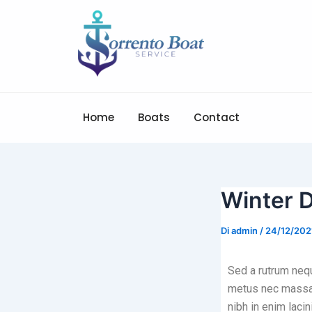
Vai
Navigazione
al
articoli
contenuto
Home
Boats
Contact
Winter D
Di
admin
/
24/12/202
Sed a rutrum nequ
metus nec massa v
nibh in enim laci