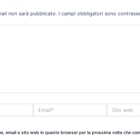
email non sarà pubblicato.
I campi obbligatori sono contrass
Email*
Sito
web
me, email e sito web in questo browser per la prossima volta che c