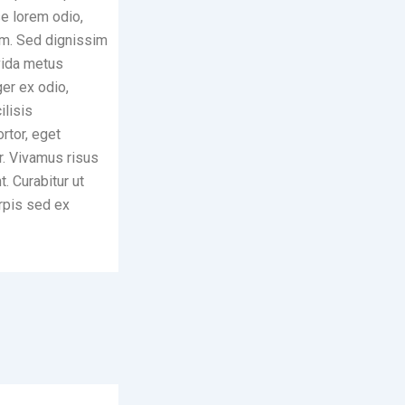
e lorem odio,
rum. Sed dignissim
avida metus
ger ex odio,
lisis
rtor, eget
r. Vivamus risus
t. Curabitur ut
rpis sed ex